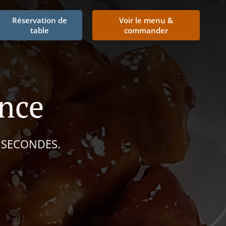
Réservation de
Voir le menu &
table
commander
nce
 SECONDES.