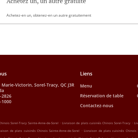
Achetez un, un autre gratuite
Achetez-en un, obtenez-en un autre gratuitement
ous
Liens
 Marie-Victorin, Sorel-Tracy, QC J3R
Menu
da
Réservation de table
3-2826
3-1000
Contactez-nous
.
.
Chinois Sorel-Tracy Sainte-Anne-de-Sorel
Livraison de plats cuisinés Chinois Sorel-Tracy
Li
.
raison de plats cuisinés Chinois Sainte-Anne-de-Sorel
Livraison de plats cuisinés Chinois 
.
.