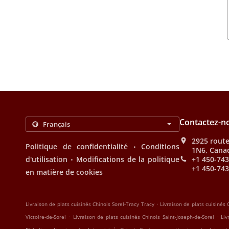
Contactez-n
2925 route
.
Politique de confidentialité
Conditions
1N6, Cana
.
d'utilisation
Modifications de la politique
+1 450-74
+1 450-74
en matière de cookies
.
Livraison de plats cuisinés Chinois Sorel-Tracy Tracy
Livraison de plats cuisinés 
.
.
Victoire-de-Sorel
Livraison de plats cuisinés Chinois Saint-Joseph-de-Sorel
Liv
.
.