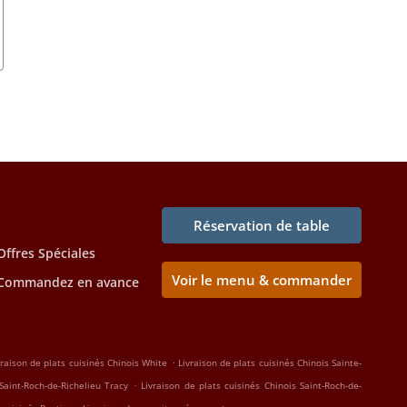
Réservation de table
Offres Spéciales
Voir le menu & commander
Commandez en avance
.
vraison de plats cuisinés Chinois White
Livraison de plats cuisinés Chinois Sainte-
.
Saint-Roch-de-Richelieu Tracy
Livraison de plats cuisinés Chinois Saint-Roch-de-
.