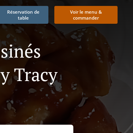
Réservation de
Voir le menu &
table
commander
isinés
y Tracy