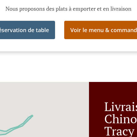
Nous proposons des plats à emporter et en livraison
éservation de table
Voir le menu & command
Livra
Chino
Tracy